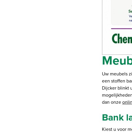
Meub
Uw meubels zit
een stoffen ba
Dijcker blinkt
mogelijkheden.
dan onze
onli
Bank l
Kiest u voor 