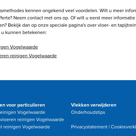
gsmethodes kennen ongekend veel voordelen. Wilt u meer infor
offerte? Neem contact met ons op. Of wilt u eerst meer informati
en? Bekijk dan op onze speciale pagina's over vloer- en tapijtrei
 u kunnen betekenen:
inigen Vogelwaarde
eren reinigen Vogelwaarde
en voor particulieren
Vlekken verwijderen
 reinigen Vogelwaarde
Onderhoudstips
vloeren reinigen Vogelwaarde
l reinigen Vogelwaarde
Privacystatement
|
Cookieverkl