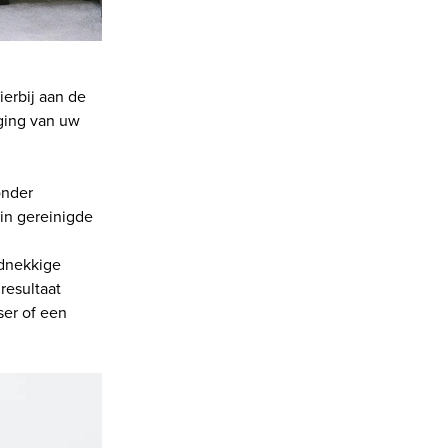
ierbij aan de
ging van uw
onder
 in gereinigde
rdnekkige
resultaat
ser of een