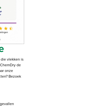
e
die vlekken is
n. ChemDry de
aar onze
ucten? Bezoek
 gevallen