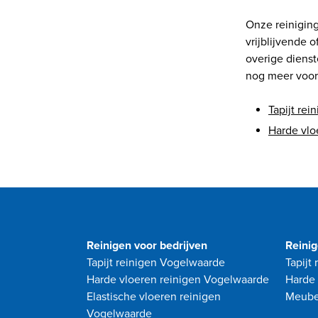
Onze reinigin
vrijblijvende 
overige dienst
nog meer voor
Tapijt re
Harde vlo
Reinigen voor bedrijven
Reinig
Tapijt reinigen Vogelwaarde
Tapijt
Harde vloeren reinigen Vogelwaarde
Harde 
Elastische vloeren reinigen
Meube
Vogelwaarde