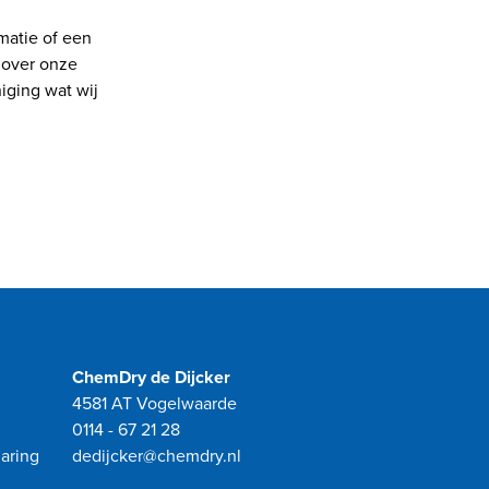
matie of een
e over onze
niging wat wij
ChemDry de Dijcker
4581 AT Vogelwaarde
0114 - 67 21 28
aring
dedijcker@chemdry.nl