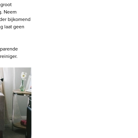
 groot
ng. Neem
nder bijkomend
ng laat geen
sparende
einiger.