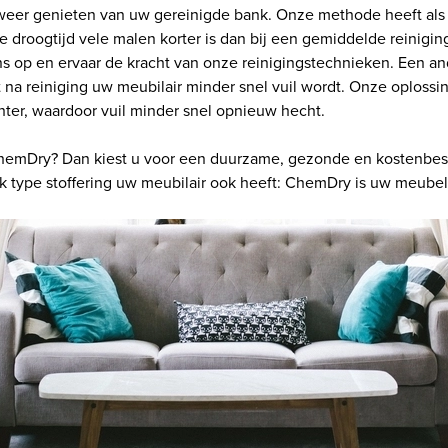
weer genieten van uw gereinigde bank. Onze methode heeft als
e droogtijd vele malen korter is dan bij een gemiddelde reinigi
s op en ervaar de kracht van onze reinigingstechnieken. Een a
t na reiniging uw meubilair minder snel vuil wordt. Onze oplossi
ter, waardoor vuil minder snel opnieuw hecht.
ChemDry? Dan kiest u voor een duurzame, gezonde en kostenbe
k type stoffering uw meubilair ook heeft: ChemDry is uw meubelr