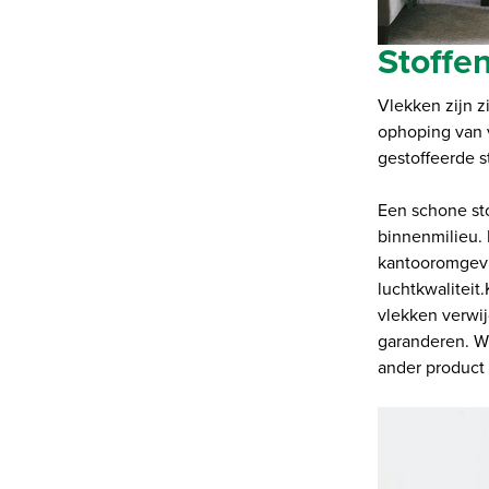
Stoffe
Vlekken zijn z
ophoping van 
gestoffeerde s
Een schone sto
binnenmilieu. 
kantooromgevi
luchtkwaliteit
vlekken verwij
garanderen. Wi
ander product