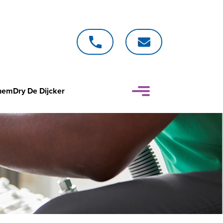
emDry De Dijcker