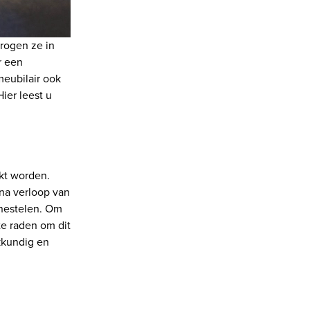
rogen ze in
r een
eubilair ook
ier leest u
ikt worden.
na verloop van
 nestelen. Om
te raden om dit
kkundig en