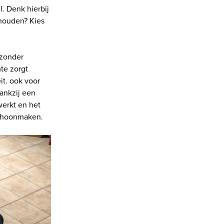
. Denk hierbij
rhouden? Kies
ezonder
te zorgt
it. ook voor
dankzij een
werkt en het
schoonmaken.