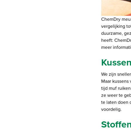
ChemDry meube
vergelijking t
duurzame, gez
heeft: ChemDry
meer informat
Kussen
We zijn snelle
Maar kussens v
tijd muf ruike
ze weer te geb
te laten doen 
voordelig.
Stoffe