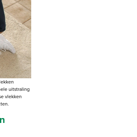
vlekken
le uitstraling
se vlekken
ten.
en