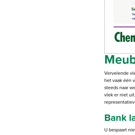
Meubi
Vervelende vle
het vaak één v
steeds naar w
vlek er niet ui
representatiev
Bank l
U bespaart nie