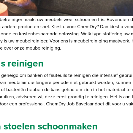
lreiniger maakt uw meubels weer schoon en fris. Bovendien d
ot andere producten snel. Kiest u voor ChemDry? Dan kiest u voo
onde en kostenbesparende oplossing. Welk type stoffering uw m
 is uw meubelreiniger. Voor ons is meubelreiniging maatwerk. H
ie over onze meubelreiniging.
s reinigen
r geneigd om banken of fauteuils te reinigen die intensief gebru
an meubilair die langere periode niet gebruikt worden, kunnen 
n of bacteriën hebben de kans gehad om zich in het materiaal te
ruiken, adviseren wij deze eerst grondig te reinigen. Het is aan 
door een professional. ChemDry Job Bavelaar doet dit voor u va
n stoelen schoonmaken